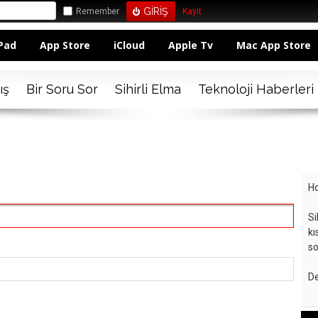
Remember
Kayıt
Pad
App Store
iCloud
Apple Tv
Mac App Store
ış
Bir Soru Sor
Sihirli Elma
Teknoloji Haberleri
Ho
Si
kı
so
De