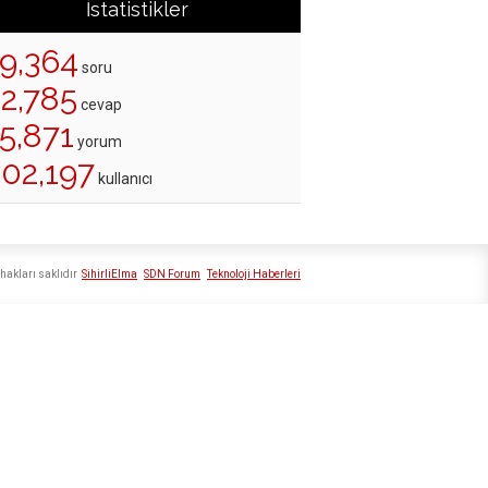
İstatistikler
19,364
soru
22,785
cevap
5,871
yorum
202,197
kullanıcı
hakları saklıdır
SihirliElma
SDN Forum
Teknoloji Haberleri