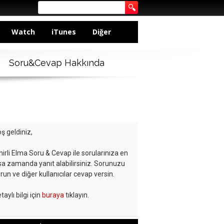
Watch
iTunes
Diğer
Soru&Cevap Hakkında
ş geldiniz,
hirli Elma Soru & Cevap ile sorularınıza en
sa zamanda yanıt alabilirsiniz. Sorunuzu
run ve diğer kullanıcılar cevap versin.
taylı bilgi için
buraya
tıklayın.