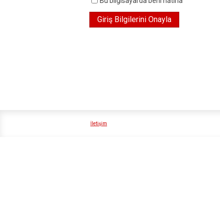
Bu bilgisayarda beni hatırla
İletişim