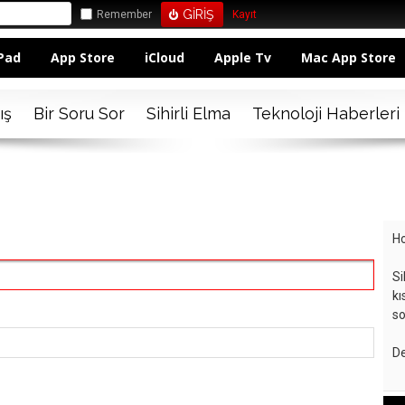
Remember
Kayıt
Pad
App Store
iCloud
Apple Tv
Mac App Store
ış
Bir Soru Sor
Sihirli Elma
Teknoloji Haberleri
Ho
Si
kı
so
De