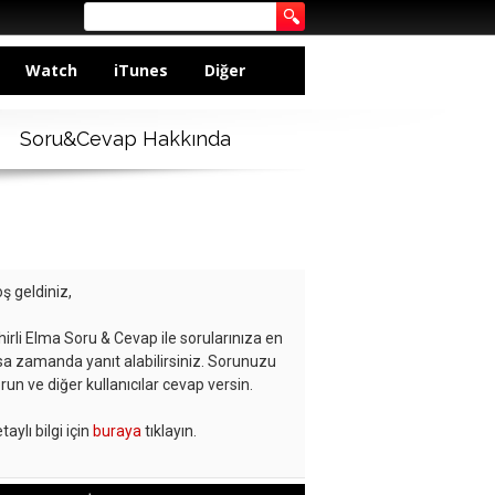
Watch
iTunes
Diğer
Soru&Cevap Hakkında
ş geldiniz,
hirli Elma Soru & Cevap ile sorularınıza en
sa zamanda yanıt alabilirsiniz. Sorunuzu
run ve diğer kullanıcılar cevap versin.
taylı bilgi için
buraya
tıklayın.