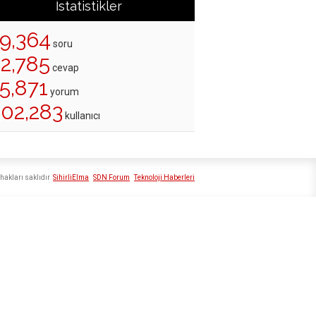
İstatistikler
19,364
soru
22,785
cevap
5,871
yorum
202,283
kullanıcı
hakları saklıdır
SihirliElma
SDN Forum
Teknoloji Haberleri