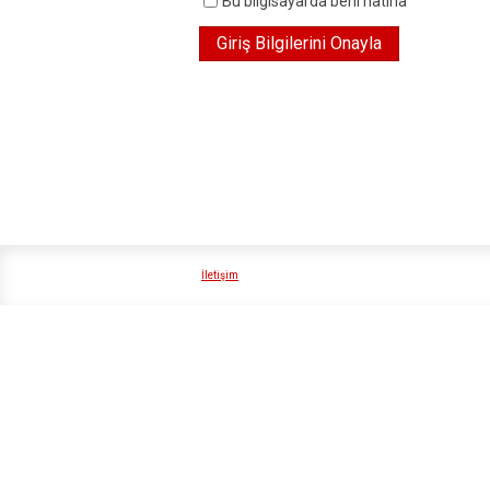
Bu bilgisayarda beni hatırla
İletişim