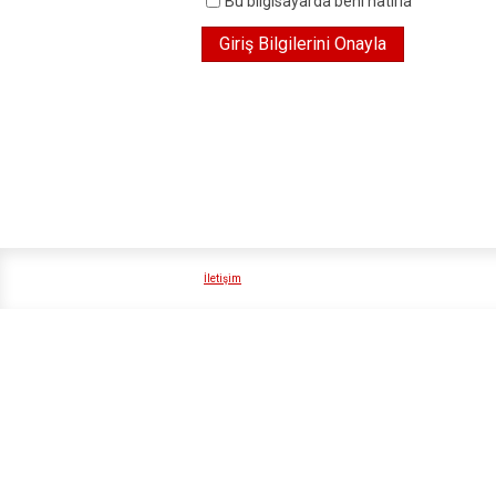
Bu bilgisayarda beni hatırla
İletişim