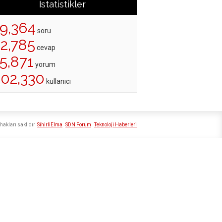
İstatistikler
19,364
soru
22,785
cevap
5,871
yorum
202,330
kullanıcı
hakları saklıdır
SihirliElma
SDN Forum
Teknoloji Haberleri