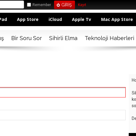
Remember
Kayıt
Pad
App Store
iCloud
Apple Tv
Mac App Store
ış
Bir Soru Sor
Sihirli Elma
Teknoloji Haberleri
Ho
Si
kı
so
De