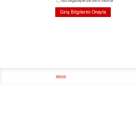
Bu bilgisayarda beni hatırla
İletişim