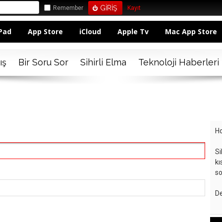
Remember
Kayıt
Pad
App Store
iCloud
Apple Tv
Mac App Store
ış
Bir Soru Sor
Sihirli Elma
Teknoloji Haberleri
Ho
Si
kı
so
De