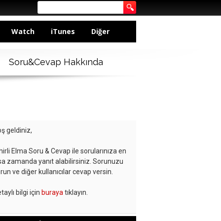
Watch
iTunes
Diğer
Soru&Cevap Hakkında
ş geldiniz,
hirli Elma Soru & Cevap ile sorularınıza en
sa zamanda yanıt alabilirsiniz. Sorunuzu
run ve diğer kullanıcılar cevap versin.
taylı bilgi için
buraya
tıklayın.