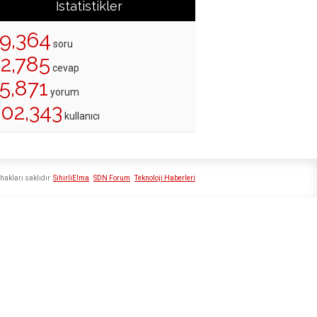
İstatistikler
19,364
soru
22,785
cevap
5,871
yorum
202,343
kullanıcı
hakları saklıdır
SihirliElma
SDN Forum
Teknoloji Haberleri