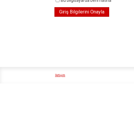
Bu bilgisayarda beni hatırla
İletişim