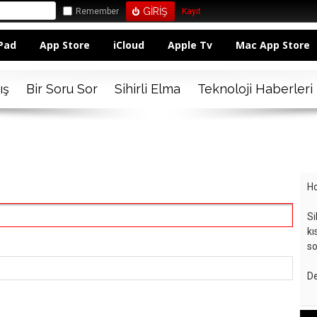
Remember
Kayıt
Pad
App Store
iCloud
Apple Tv
Mac App Store
ış
Bir Soru Sor
Sihirli Elma
Teknoloji Haberleri
Ho
Si
kı
so
De