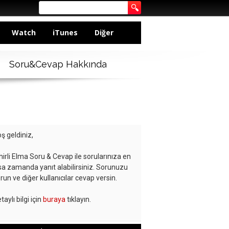
Watch
iTunes
Diğer
Soru&Cevap Hakkında
ş geldiniz,
hirli Elma Soru & Cevap ile sorularınıza en
sa zamanda yanıt alabilirsiniz. Sorunuzu
run ve diğer kullanıcılar cevap versin.
taylı bilgi için
buraya
tıklayın.