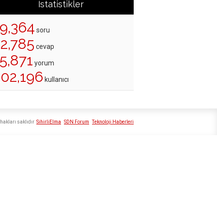
İstatistikler
19,364
soru
22,785
cevap
5,871
yorum
202,196
kullanıcı
hakları saklıdır
SihirliElma
SDN Forum
Teknoloji Haberleri