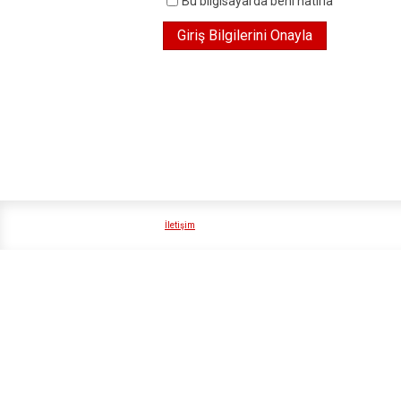
Bu bilgisayarda beni hatırla
İletişim