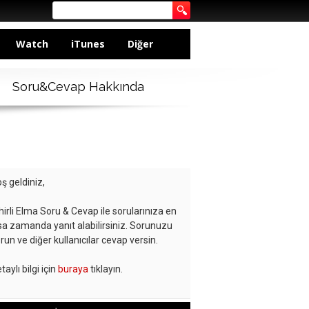
Watch
iTunes
Diğer
Soru&Cevap Hakkında
ş geldiniz,
hirli Elma Soru & Cevap ile sorularınıza en
sa zamanda yanıt alabilirsiniz. Sorunuzu
run ve diğer kullanıcılar cevap versin.
taylı bilgi için
buraya
tıklayın.