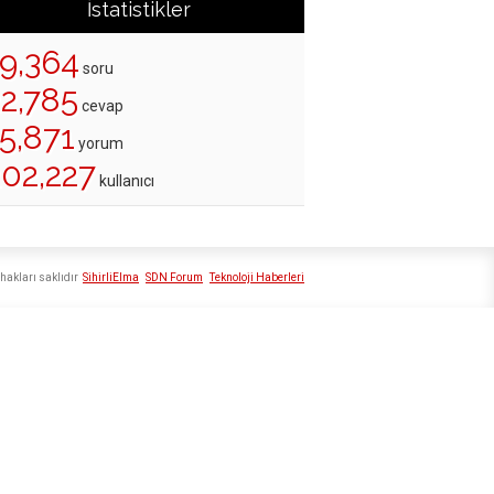
İstatistikler
19,364
soru
22,785
cevap
5,871
yorum
202,227
kullanıcı
hakları saklıdır
SihirliElma
SDN Forum
Teknoloji Haberleri