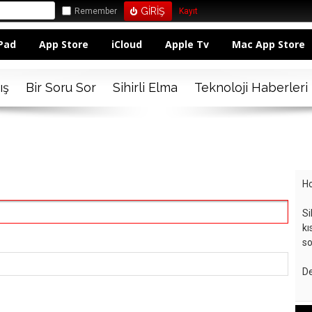
Remember
Kayıt
Pad
App Store
iCloud
Apple Tv
Mac App Store
ış
Bir Soru Sor
Sihirli Elma
Teknoloji Haberleri
Ho
Si
kı
so
De