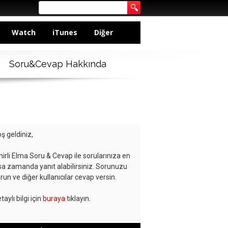
Watch
iTunes
Diğer
Soru&Cevap Hakkında
ş geldiniz,
hirli Elma Soru & Cevap ile sorularınıza en
sa zamanda yanıt alabilirsiniz. Sorunuzu
run ve diğer kullanıcılar cevap versin.
taylı bilgi için
buraya
tıklayın.