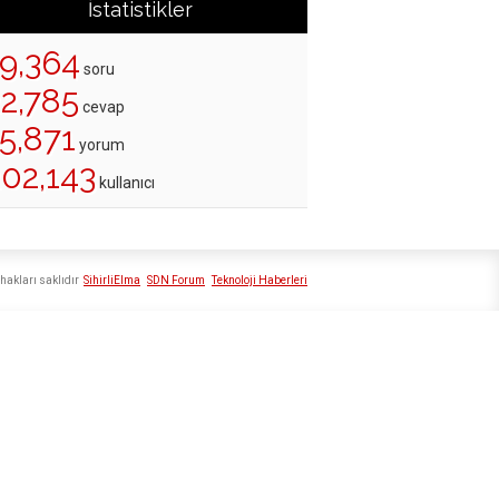
İstatistikler
19,364
soru
22,785
cevap
5,871
yorum
202,143
kullanıcı
hakları saklıdır
SihirliElma
SDN Forum
Teknoloji Haberleri