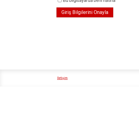
Bu bilgisayarda beni hatırla
İletişim