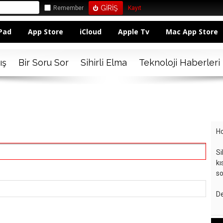
Remember
Kayıt
Pad
App Store
iCloud
Apple Tv
Mac App Store
ış
Bir Soru Sor
Sihirli Elma
Teknoloji Haberleri
Ho
Si
kı
so
De