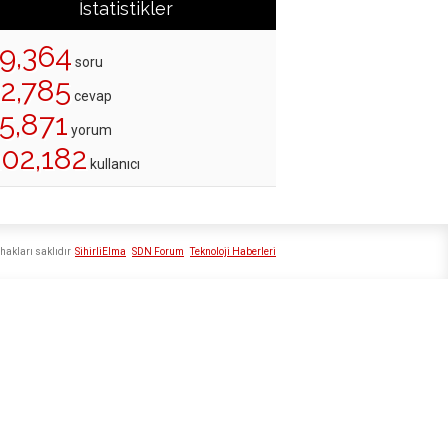
İstatistikler
19,364
soru
22,785
cevap
5,871
yorum
202,182
kullanıcı
hakları saklıdır
SihirliElma
SDN Forum
Teknoloji Haberleri