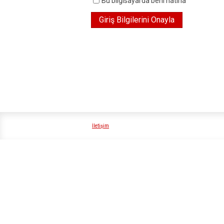
Bu bilgisayarda beni hatırla
İletişim