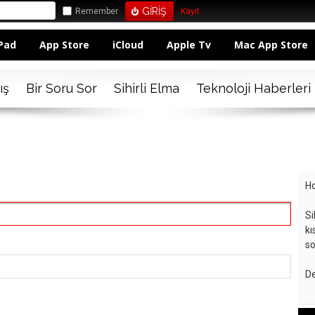
Remember
Kayıt
Pad
App Store
iCloud
Apple Tv
Mac App Store
ış
Bir Soru Sor
Sihirli Elma
Teknoloji Haberleri
Ho
Si
kı
so
De