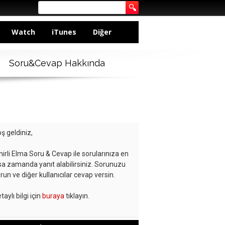
Watch
iTunes
Diğer
Soru&Cevap Hakkında
ş geldiniz,
hirli Elma Soru & Cevap ile sorularınıza en
sa zamanda yanıt alabilirsiniz. Sorunuzu
run ve diğer kullanıcılar cevap versin.
taylı bilgi için
buraya
tıklayın.