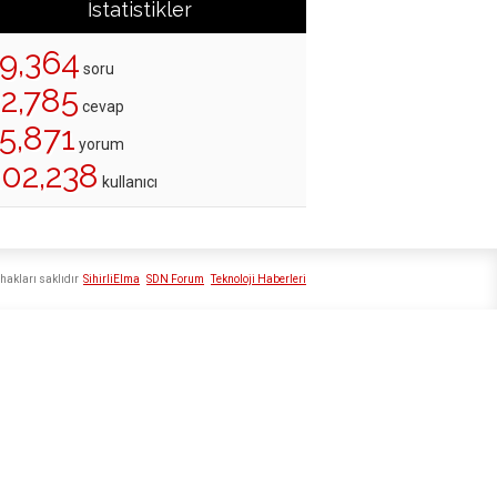
İstatistikler
19,364
soru
22,785
cevap
5,871
yorum
202,238
kullanıcı
hakları saklıdır
SihirliElma
SDN Forum
Teknoloji Haberleri