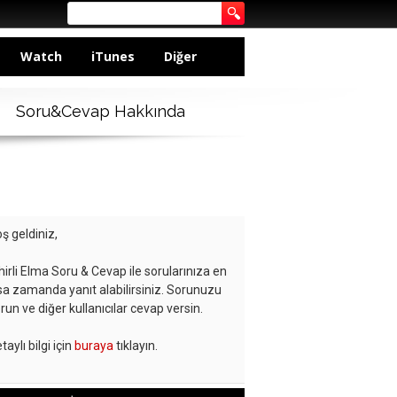
Watch
iTunes
Diğer
Soru&Cevap Hakkında
ş geldiniz,
hirli Elma Soru & Cevap ile sorularınıza en
sa zamanda yanıt alabilirsiniz. Sorunuzu
run ve diğer kullanıcılar cevap versin.
taylı bilgi için
buraya
tıklayın.