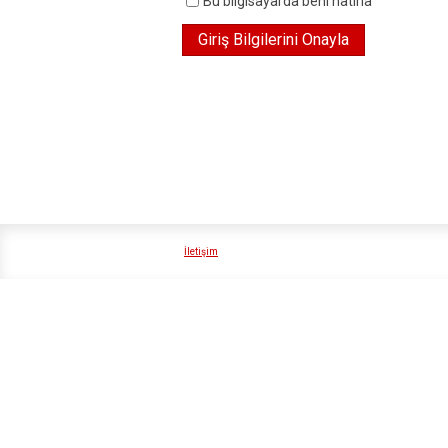
Bu bilgisayarda beni hatırla
İletişim