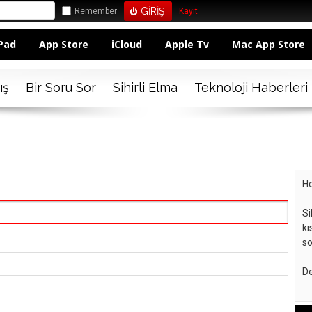
Remember
Kayıt
Pad
App Store
iCloud
Apple Tv
Mac App Store
ış
Bir Soru Sor
Sihirli Elma
Teknoloji Haberleri
Ho
Si
kı
so
De