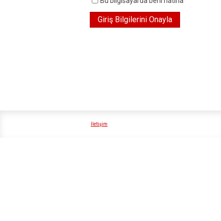
Bu bilgisayarda beni hatırla
İletişim