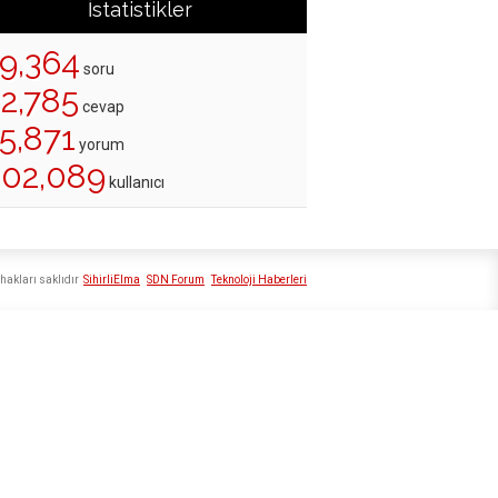
İstatistikler
19,364
soru
22,785
cevap
5,871
yorum
202,089
kullanıcı
hakları saklıdır
SihirliElma
SDN Forum
Teknoloji Haberleri