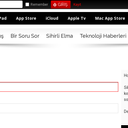
Remember
Kayıt
Pad
App Store
iCloud
Apple Tv
Mac App Store
ış
Bir Soru Sor
Sihirli Elma
Teknoloji Haberleri
Ho
Si
kı
so
De