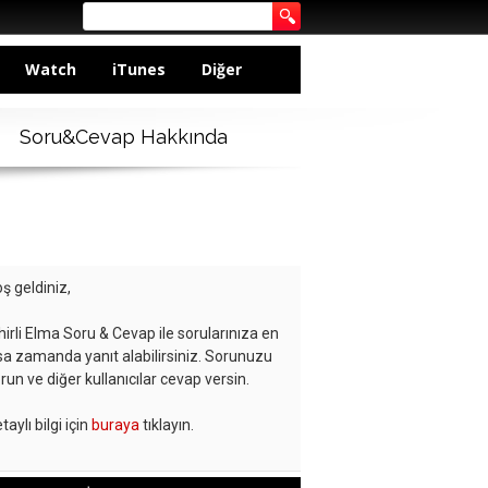
Watch
iTunes
Diğer
Soru&Cevap Hakkında
ş geldiniz,
hirli Elma Soru & Cevap ile sorularınıza en
sa zamanda yanıt alabilirsiniz. Sorunuzu
run ve diğer kullanıcılar cevap versin.
taylı bilgi için
buraya
tıklayın.