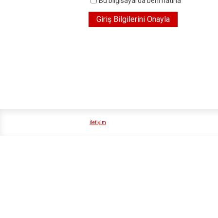
Bu bilgisayarda beni hatırla
İletişim