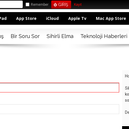
Remember
Kayıt
Pad
App Store
iCloud
Apple Tv
Mac App Store
ış
Bir Soru Sor
Sihirli Elma
Teknoloji Haberleri
Ho
Si
kı
so
De