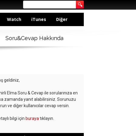
Watch
iTunes
Diğer
Soru&Cevap Hakkında
ş geldiniz,
hirli Elma Soru & Cevap ile sorularınıza en
sa zamanda yanıt alabilirsiniz. Sorunuzu
run ve diğer kullanıcılar cevap versin.
taylı bilgi için
buraya
tıklayın.