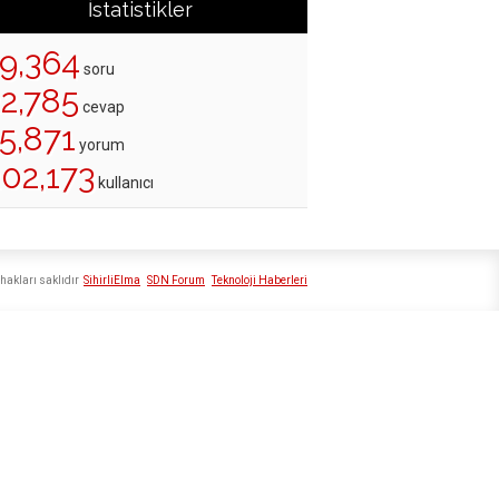
İstatistikler
19,364
soru
22,785
cevap
5,871
yorum
202,173
kullanıcı
hakları saklıdır
SihirliElma
SDN Forum
Teknoloji Haberleri