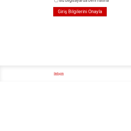
Bu bilgisayarda beni hatırla
İletişim