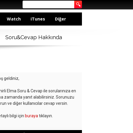
Watch
iTunes
Diğer
Soru&Cevap Hakkında
ş geldiniz,
hirli Elma Soru & Cevap ile sorularınıza en
sa zamanda yanıt alabilirsiniz. Sorunuzu
run ve diğer kullanıcılar cevap versin.
taylı bilgi için
buraya
tıklayın.