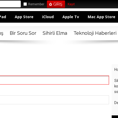
Remember
Kayıt
Pad
App Store
iCloud
Apple Tv
Mac App Store
ış
Bir Soru Sor
Sihirli Elma
Teknoloji Haberleri
Ho
Si
kı
so
De