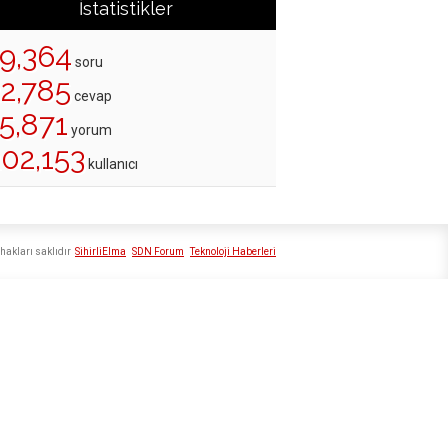
İstatistikler
19,364
soru
22,785
cevap
5,871
yorum
202,153
kullanıcı
hakları saklıdır
SihirliElma
SDN Forum
Teknoloji Haberleri