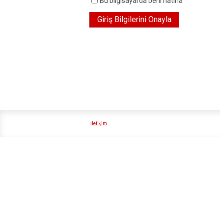
Bu bilgisayarda beni hatırla
İletişim