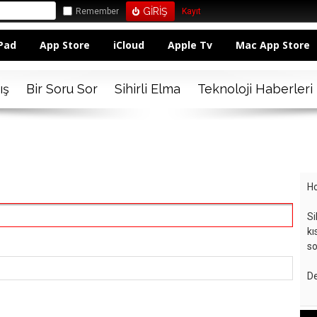
Remember
Kayıt
Pad
App Store
iCloud
Apple Tv
Mac App Store
ış
Bir Soru Sor
Sihirli Elma
Teknoloji Haberleri
Ho
Si
kı
so
De