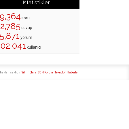
İstatistikler
19,364
soru
22,785
cevap
5,871
yorum
202,041
kullanıcı
hakları saklıdır
SihirliElma
SDN Forum
Teknoloji Haberleri