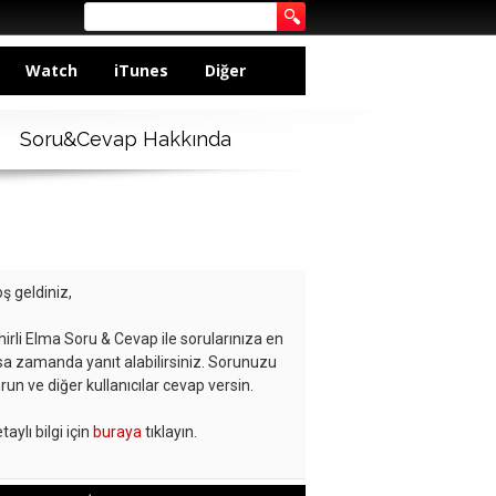
Watch
iTunes
Diğer
Soru&Cevap Hakkında
ş geldiniz,
hirli Elma Soru & Cevap ile sorularınıza en
sa zamanda yanıt alabilirsiniz. Sorunuzu
run ve diğer kullanıcılar cevap versin.
taylı bilgi için
buraya
tıklayın.