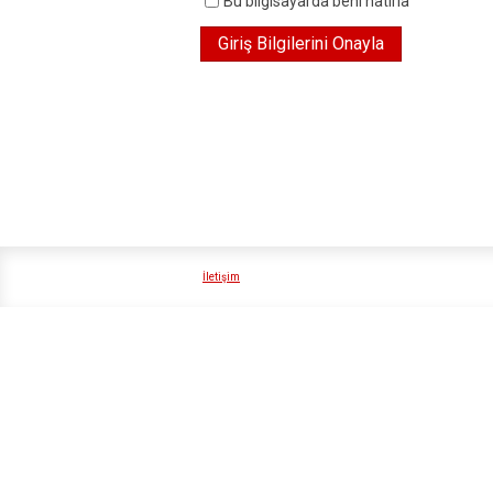
Bu bilgisayarda beni hatırla
İletişim