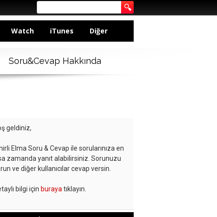
Watch
iTunes
Diğer
Soru&Cevap Hakkında
ş geldiniz,
hirli Elma Soru & Cevap ile sorularınıza en
sa zamanda yanıt alabilirsiniz. Sorunuzu
run ve diğer kullanıcılar cevap versin.
taylı bilgi için
buraya
tıklayın.