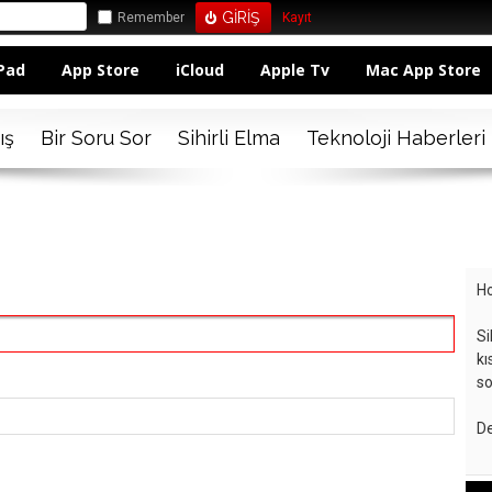
Remember
Kayıt
Pad
App Store
iCloud
Apple Tv
Mac App Store
ış
Bir Soru Sor
Sihirli Elma
Teknoloji Haberleri
Ho
Si
kı
so
De