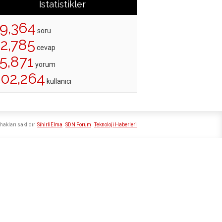
İstatistikler
19,364
soru
22,785
cevap
5,871
yorum
202,264
kullanıcı
hakları saklıdır
SihirliElma
SDN Forum
Teknoloji Haberleri