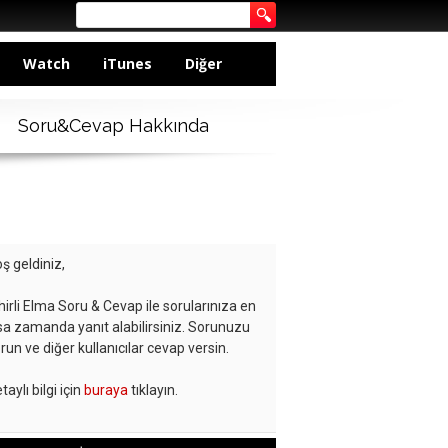
Watch
iTunes
Diğer
Soru&Cevap Hakkında
ş geldiniz,
hirli Elma Soru & Cevap ile sorularınıza en
sa zamanda yanıt alabilirsiniz. Sorunuzu
run ve diğer kullanıcılar cevap versin.
taylı bilgi için
buraya
tıklayın.