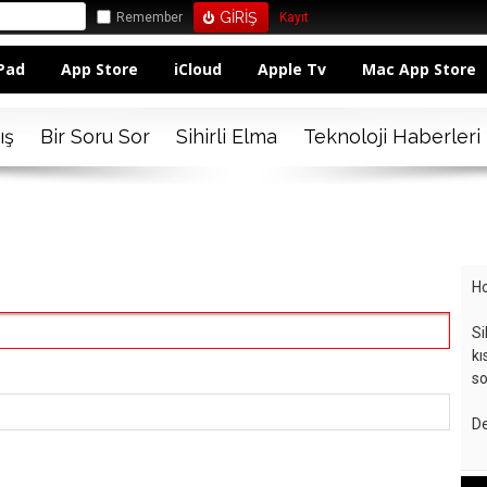
Remember
Kayıt
Pad
App Store
iCloud
Apple Tv
Mac App Store
ış
Bir Soru Sor
Sihirli Elma
Teknoloji Haberleri
Ho
Si
kı
so
De