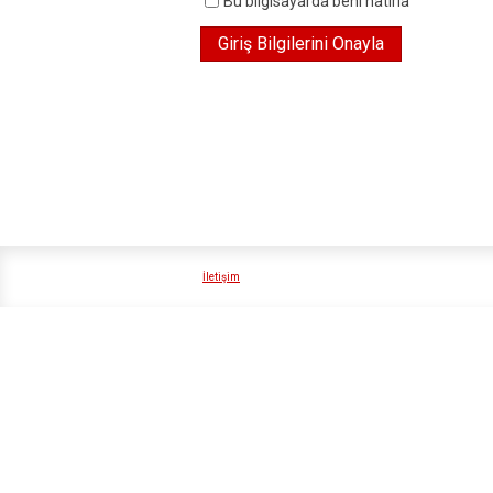
Bu bilgisayarda beni hatırla
İletişim