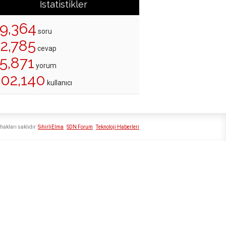
İstatistikler
19,364
soru
22,785
cevap
5,871
yorum
202,140
kullanıcı
hakları saklıdır
SihirliElma
SDN Forum
Teknoloji Haberleri