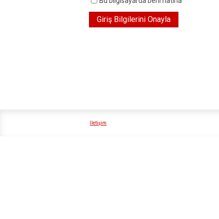
Bu bilgisayarda beni hatırla
İletişim