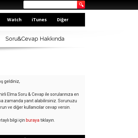
Watch
iTunes
Diğer
Soru&Cevap Hakkında
ş geldiniz,
hirli Elma Soru & Cevap ile sorularınıza en
sa zamanda yanıt alabilirsiniz. Sorunuzu
run ve diğer kullanıcılar cevap versin.
taylı bilgi için
buraya
tıklayın.