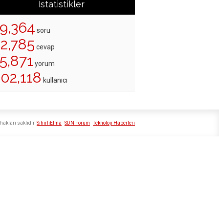
İstatistikler
19,364
soru
22,785
cevap
5,871
yorum
202,118
kullanıcı
hakları saklıdır
SihirliElma
SDN Forum
Teknoloji Haberleri