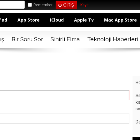
Remember
Kayıt
Pad
App Store
iCloud
Apple Tv
Mac App Store
ış
Bir Soru Sor
Sihirli Elma
Teknoloji Haberleri
Ho
Si
kı
so
De