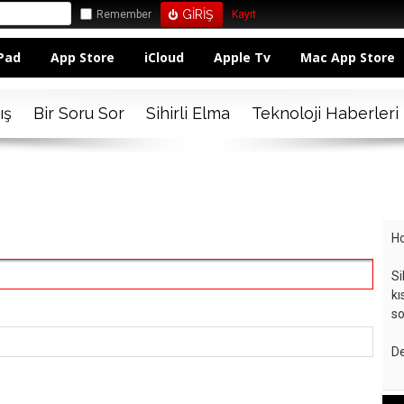
Remember
Kayıt
Pad
App Store
iCloud
Apple Tv
Mac App Store
ış
Bir Soru Sor
Sihirli Elma
Teknoloji Haberleri
Ho
Si
kı
so
De