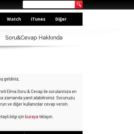
Watch
iTunes
Diğer
Soru&Cevap Hakkında
ş geldiniz,
hirli Elma Soru & Cevap ile sorularınıza en
sa zamanda yanıt alabilirsiniz. Sorunuzu
run ve diğer kullanıcılar cevap versin.
taylı bilgi için
buraya
tıklayın.