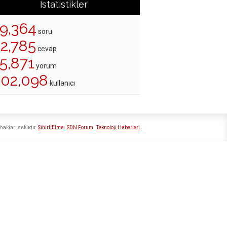
İstatistikler
19,364
soru
22,785
cevap
5,871
yorum
202,098
kullanıcı
hakları saklıdır
SihirliElma
SDN Forum
Teknoloji Haberleri