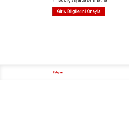
Bu bilgisayarda beni hatırla
İletişim