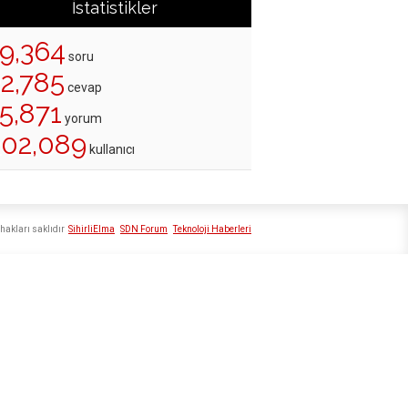
İstatistikler
19,364
soru
22,785
cevap
5,871
yorum
202,089
kullanıcı
hakları saklıdır
SihirliElma
SDN Forum
Teknoloji Haberleri