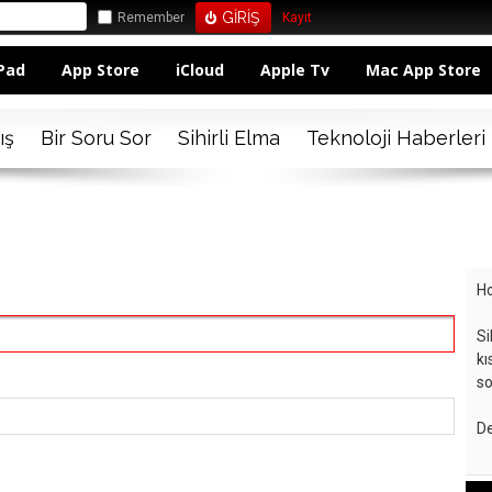
Remember
Kayıt
Pad
App Store
iCloud
Apple Tv
Mac App Store
ış
Bir Soru Sor
Sihirli Elma
Teknoloji Haberleri
Ho
Si
kı
so
De