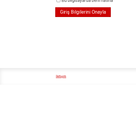
Bu bilgisayarda beni hatırla
İletişim