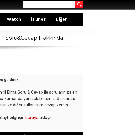
Watch
iTunes
Diğer
Soru&Cevap Hakkında
ş geldiniz,
hirli Elma Soru & Cevap ile sorularınıza en
sa zamanda yanıt alabilirsiniz. Sorunuzu
run ve diğer kullanıcılar cevap versin.
taylı bilgi için
buraya
tıklayın.