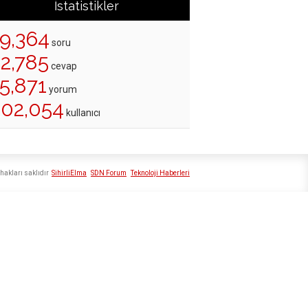
İstatistikler
19,364
soru
22,785
cevap
5,871
yorum
202,054
kullanıcı
hakları saklıdır
SihirliElma
SDN Forum
Teknoloji Haberleri