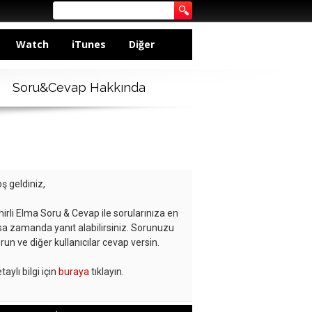
Watch
iTunes
Diğer
Soru&Cevap Hakkında
ş geldiniz,
hirli Elma Soru & Cevap ile sorularınıza en
sa zamanda yanıt alabilirsiniz. Sorunuzu
run ve diğer kullanıcılar cevap versin.
taylı bilgi için
buraya
tıklayın.