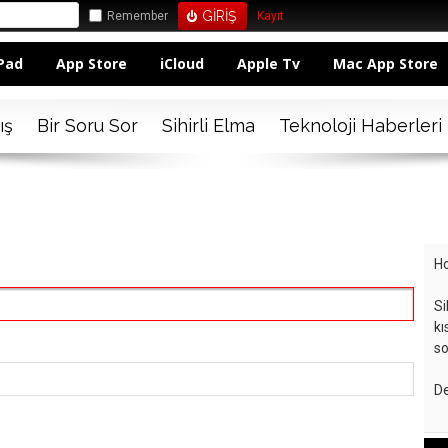
Remember
Kayıt
Pad
App Store
iCloud
Apple Tv
Mac App Store
ış
Bir Soru Sor
Sihirli Elma
Teknoloji Haberleri
Ho
Si
kı
so
De