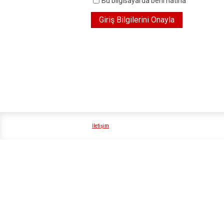
Bu bilgisayarda beni hatırla
İletişim