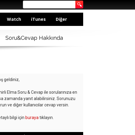
Watch
iTunes
Diğer
Soru&Cevap Hakkında
ş geldiniz,
hirli Elma Soru & Cevap ile sorularınıza en
sa zamanda yanıt alabilirsiniz. Sorunuzu
run ve diğer kullanıcılar cevap versin.
taylı bilgi için
buraya
tıklayın.