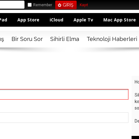
Remember
Kayıt
Pad
App Store
iCloud
Apple Tv
Mac App Store
ış
Bir Soru Sor
Sihirli Elma
Teknoloji Haberleri
Ho
Si
kı
so
De