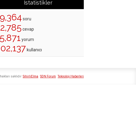
İstatistikler
19,364
soru
22,785
cevap
5,871
yorum
202,137
kullanıcı
hakları saklıdır
SihirliElma
SDN Forum
Teknoloji Haberleri