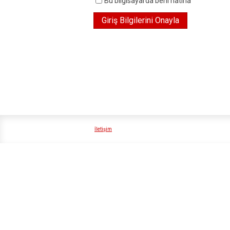
Bu bilgisayarda beni hatırla
İletişim