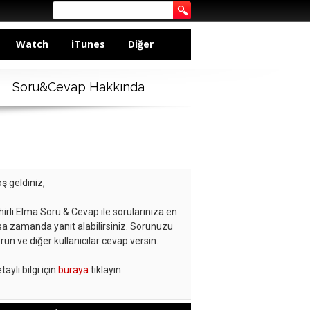
Watch
iTunes
Diğer
Soru&Cevap Hakkında
ş geldiniz,
hirli Elma Soru & Cevap ile sorularınıza en
sa zamanda yanıt alabilirsiniz. Sorunuzu
run ve diğer kullanıcılar cevap versin.
taylı bilgi için
buraya
tıklayın.