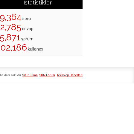
İstatistikler
19,364
soru
22,785
cevap
5,871
yorum
202,186
kullanıcı
hakları saklıdır
SihirliElma
SDN Forum
Teknoloji Haberleri