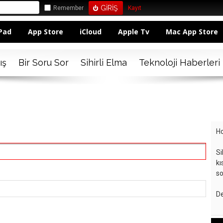
Remember
Kayıt
Pad
App Store
iCloud
Apple Tv
Mac App Store
ış
Bir Soru Sor
Sihirli Elma
Teknoloji Haberleri
Ho
Si
kı
so
De