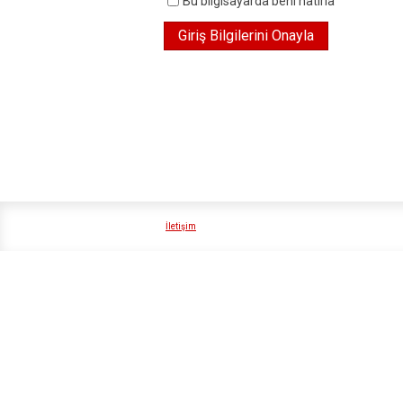
Bu bilgisayarda beni hatırla
İletişim