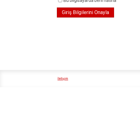
Bu bilgisayarda beni hatırla
İletişim