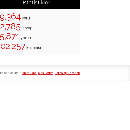
İstatistikler
19,364
soru
22,785
cevap
5,871
yorum
202,257
kullanıcı
hakları saklıdır
SihirliElma
SDN Forum
Teknoloji Haberleri