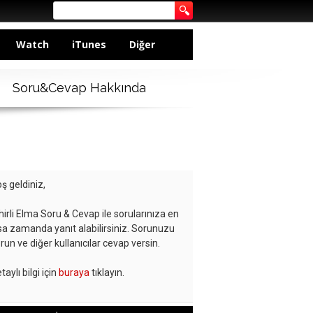
Watch
iTunes
Diğer
Soru&Cevap Hakkında
ş geldiniz,
hirli Elma Soru & Cevap ile sorularınıza en
sa zamanda yanıt alabilirsiniz. Sorunuzu
run ve diğer kullanıcılar cevap versin.
taylı bilgi için
buraya
tıklayın.