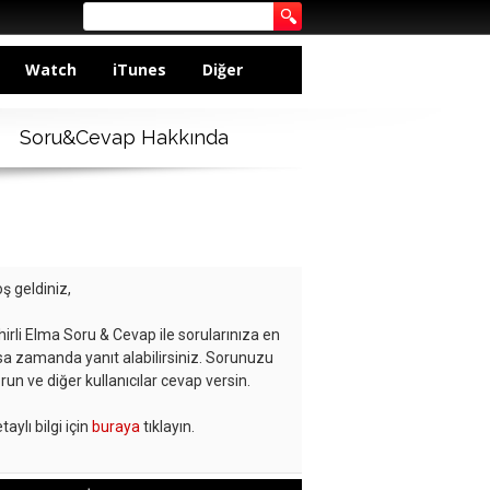
Watch
iTunes
Diğer
Soru&Cevap Hakkında
ş geldiniz,
hirli Elma Soru & Cevap ile sorularınıza en
sa zamanda yanıt alabilirsiniz. Sorunuzu
run ve diğer kullanıcılar cevap versin.
taylı bilgi için
buraya
tıklayın.