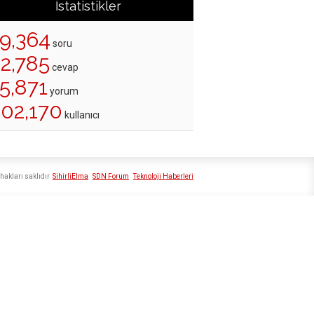
İstatistikler
19,364
soru
22,785
cevap
5,871
yorum
202,170
kullanıcı
hakları saklıdır
SihirliElma
SDN Forum
Teknoloji Haberleri