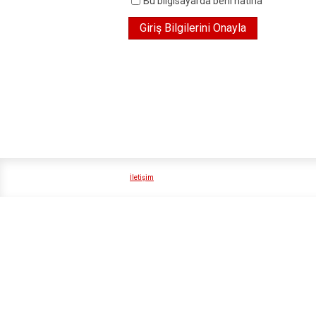
Bu bilgisayarda beni hatırla
İletişim