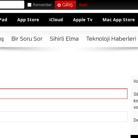
Remember
Kayıt
Pad
App Store
iCloud
Apple Tv
Mac App Store
ış
Bir Soru Sor
Sihirli Elma
Teknoloji Haberleri
Ho
Si
kı
so
De