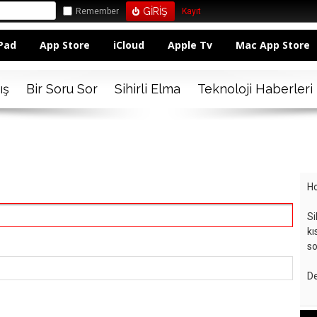
Remember
Kayıt
Pad
App Store
iCloud
Apple Tv
Mac App Store
ış
Bir Soru Sor
Sihirli Elma
Teknoloji Haberleri
Ho
Si
kı
so
De