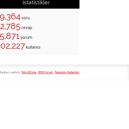
İstatistikler
19,364
soru
22,785
cevap
5,871
yorum
202,227
kullanıcı
hakları saklıdır
SihirliElma
SDN Forum
Teknoloji Haberleri