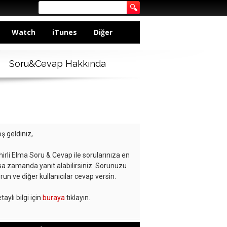
Watch
iTunes
Diğer
Soru&Cevap Hakkında
ş geldiniz,
hirli Elma Soru & Cevap ile sorularınıza en
sa zamanda yanıt alabilirsiniz. Sorunuzu
run ve diğer kullanıcılar cevap versin.
taylı bilgi için
buraya
tıklayın.