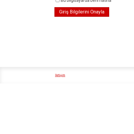
Bu bilgisayarda beni hatırla
İletişim