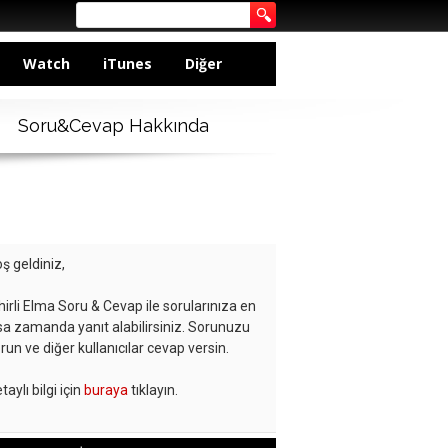
Watch
iTunes
Diğer
Soru&Cevap Hakkında
ş geldiniz,
hirli Elma Soru & Cevap ile sorularınıza en
sa zamanda yanıt alabilirsiniz. Sorunuzu
run ve diğer kullanıcılar cevap versin.
taylı bilgi için
buraya
tıklayın.