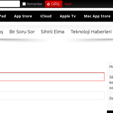
Remember
Kayıt
Pad
App Store
iCloud
Apple Tv
Mac App Store
ış
Bir Soru Sor
Sihirli Elma
Teknoloji Haberleri
Ho
Si
kı
so
De