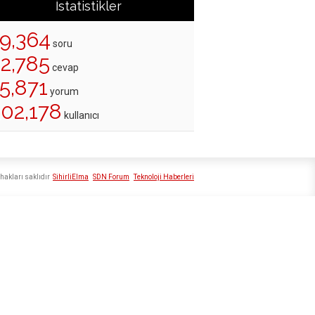
İstatistikler
19,364
soru
22,785
cevap
5,871
yorum
202,178
kullanıcı
hakları saklıdır
SihirliElma
SDN Forum
Teknoloji Haberleri