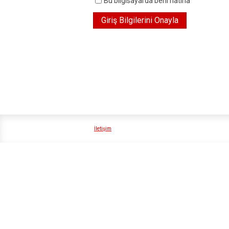
Bu bilgisayarda beni hatırla
İletişim