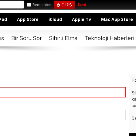
Remember
Kayıt
Pad
App Store
iCloud
Apple Tv
Mac App Store
ış
Bir Soru Sor
Sihirli Elma
Teknoloji Haberleri
Ho
Si
kı
so
De