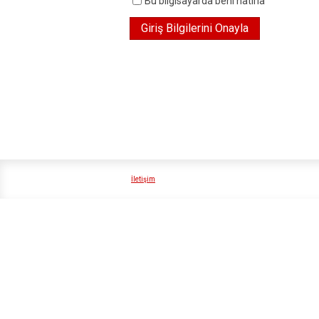
Bu bilgisayarda beni hatırla
İletişim