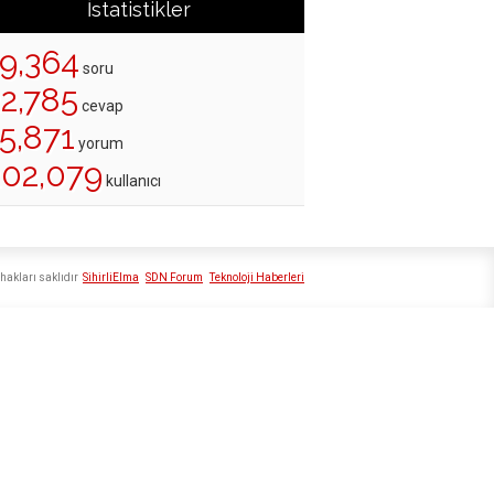
İstatistikler
19,364
soru
22,785
cevap
5,871
yorum
202,079
kullanıcı
hakları saklıdır
SihirliElma
SDN Forum
Teknoloji Haberleri