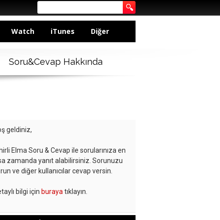
Watch
iTunes
Diğer
Soru&Cevap Hakkında
ş geldiniz,
hirli Elma Soru & Cevap ile sorularınıza en
sa zamanda yanıt alabilirsiniz. Sorunuzu
run ve diğer kullanıcılar cevap versin.
taylı bilgi için
buraya
tıklayın.