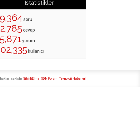
İstatistikler
19,364
soru
22,785
cevap
5,871
yorum
202,335
kullanıcı
hakları saklıdır
SihirliElma
SDN Forum
Teknoloji Haberleri