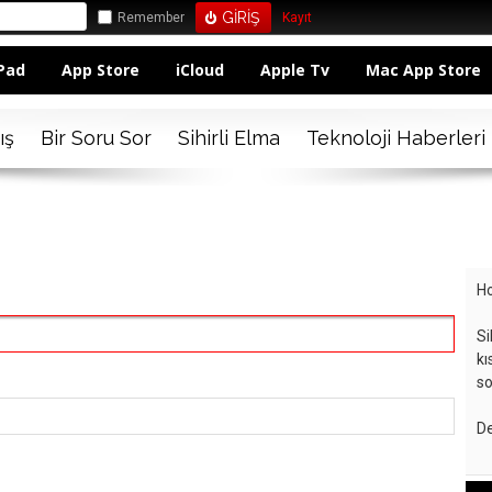
Remember
Kayıt
Pad
App Store
iCloud
Apple Tv
Mac App Store
ış
Bir Soru Sor
Sihirli Elma
Teknoloji Haberleri
Ho
Si
kı
so
De