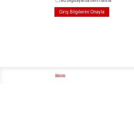
Bu bilgisayarda beni hatırla
İletişim