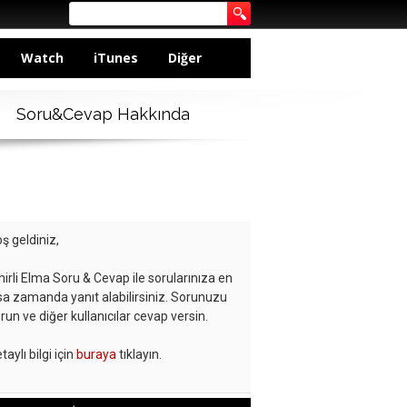
Watch
iTunes
Diğer
Soru&Cevap Hakkında
ş geldiniz,
hirli Elma Soru & Cevap ile sorularınıza en
sa zamanda yanıt alabilirsiniz. Sorunuzu
run ve diğer kullanıcılar cevap versin.
taylı bilgi için
buraya
tıklayın.