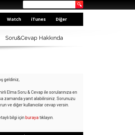
Watch
iTunes
Diğer
Soru&Cevap Hakkında
ş geldiniz,
hirli Elma Soru & Cevap ile sorularınıza en
sa zamanda yanıt alabilirsiniz. Sorunuzu
run ve diğer kullanıcılar cevap versin.
taylı bilgi için
buraya
tıklayın.