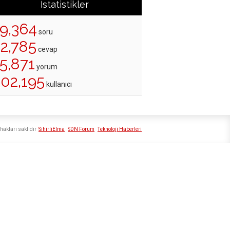
İstatistikler
19,364
soru
22,785
cevap
5,871
yorum
202,195
kullanıcı
hakları saklıdır
SihirliElma
SDN Forum
Teknoloji Haberleri