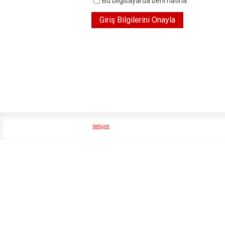
Bu bilgisayarda beni hatırla
İletişim