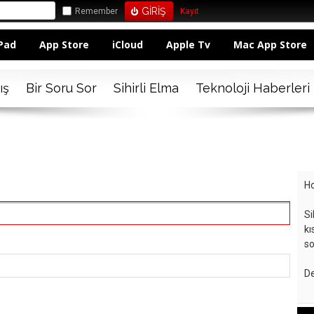
Remember
Kayıt
Pad
App Store
iCloud
Apple Tv
Mac App Store
ış
Bir Soru Sor
Sihirli Elma
Teknoloji Haberleri
Ho
Si
kı
so
De