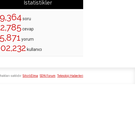
İstatistikler
19,364
soru
22,785
cevap
5,871
yorum
202,232
kullanıcı
hakları saklıdır
SihirliElma
SDN Forum
Teknoloji Haberleri