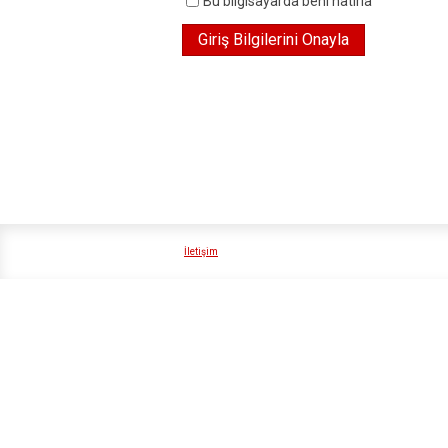
Bu bilgisayarda beni hatırla
İletişim