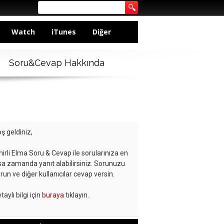
Watch
iTunes
Diğer
Soru&Cevap Hakkında
ş geldiniz,
hirli Elma Soru & Cevap ile sorularınıza en
sa zamanda yanıt alabilirsiniz. Sorunuzu
run ve diğer kullanıcılar cevap versin.
taylı bilgi için
buraya
tıklayın.