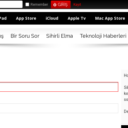
Remember
Kayıt
Pad
App Store
iCloud
Apple Tv
Mac App Store
ış
Bir Soru Sor
Sihirli Elma
Teknoloji Haberleri
Ho
Si
kı
so
De