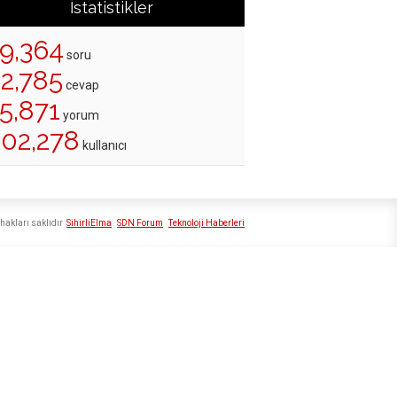
İstatistikler
19,364
soru
22,785
cevap
5,871
yorum
202,278
kullanıcı
hakları saklıdır
SihirliElma
SDN Forum
Teknoloji Haberleri