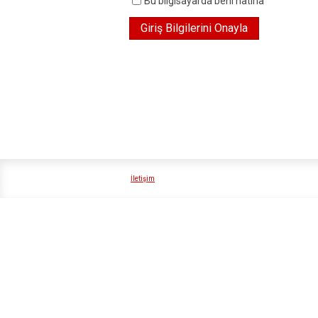
Bu bilgisayarda beni hatırla
İletişim