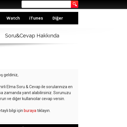
Watch
iTunes
Diğer
Soru&Cevap Hakkında
ş geldiniz,
hirli Elma Soru & Cevap ile sorularınıza en
sa zamanda yanıt alabilirsiniz. Sorunuzu
run ve diğer kullanıcılar cevap versin.
taylı bilgi için
buraya
tıklayın.