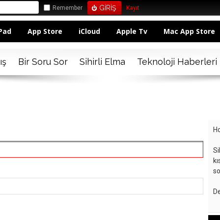
Remember
Kayıt
Pad
App Store
iCloud
Apple Tv
Mac App Store
ış
Bir Soru Sor
Sihirli Elma
Teknoloji Haberleri
Ho
Si
kı
so
De