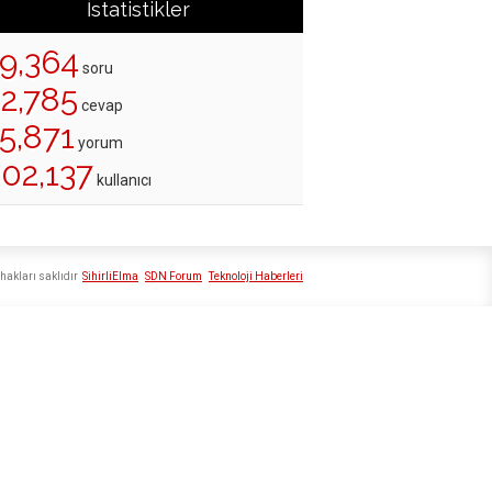
İstatistikler
19,364
soru
22,785
cevap
5,871
yorum
202,137
kullanıcı
hakları saklıdır
SihirliElma
SDN Forum
Teknoloji Haberleri