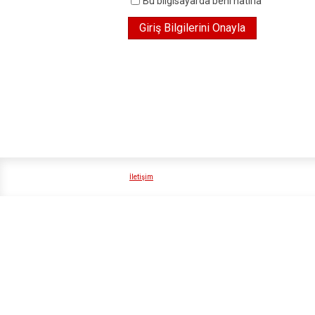
Bu bilgisayarda beni hatırla
İletişim