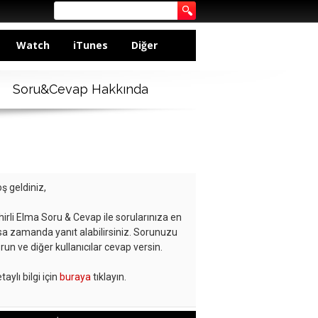
Watch
iTunes
Diğer
Soru&Cevap Hakkında
ş geldiniz,
hirli Elma Soru & Cevap ile sorularınıza en
sa zamanda yanıt alabilirsiniz. Sorunuzu
run ve diğer kullanıcılar cevap versin.
taylı bilgi için
buraya
tıklayın.