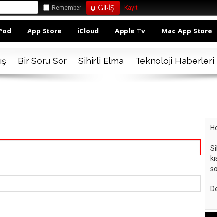
Remember
Kayıt
Pad
App Store
iCloud
Apple Tv
Mac App Store
ış
Bir Soru Sor
Sihirli Elma
Teknoloji Haberleri
Ho
Si
kı
so
De