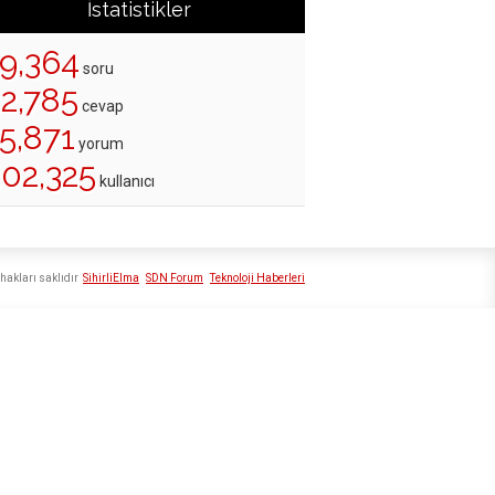
İstatistikler
19,364
soru
22,785
cevap
5,871
yorum
202,325
kullanıcı
hakları saklıdır
SihirliElma
SDN Forum
Teknoloji Haberleri