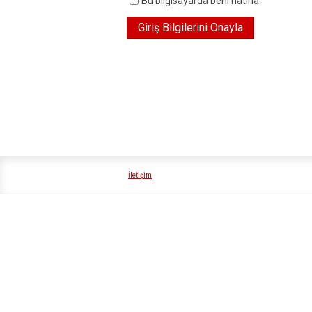
Bu bilgisayarda beni hatırla
İletişim