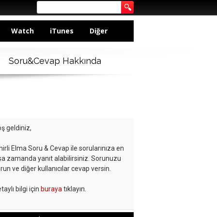
Watch
iTunes
Diğer
Soru&Cevap Hakkında
ş geldiniz,
hirli Elma Soru & Cevap ile sorularınıza en
sa zamanda yanıt alabilirsiniz. Sorunuzu
run ve diğer kullanıcılar cevap versin.
taylı bilgi için
buraya
tıklayın.