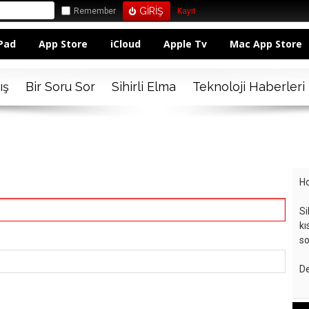
Remember
Kayıt
Pad
App Store
iCloud
Apple Tv
Mac App Store
ış
Bir Soru Sor
Sihirli Elma
Teknoloji Haberleri
Ho
Si
kı
so
De