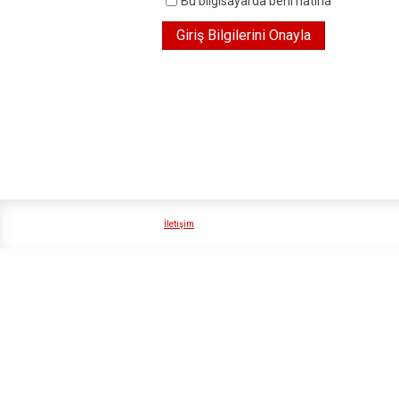
Bu bilgisayarda beni hatırla
İletişim