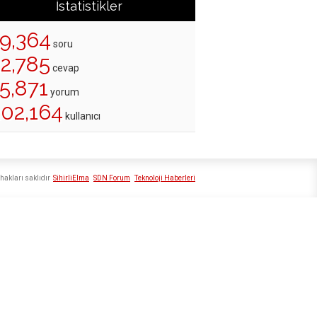
İstatistikler
19,364
soru
22,785
cevap
5,871
yorum
202,164
kullanıcı
hakları saklıdır
SihirliElma
SDN Forum
Teknoloji Haberleri