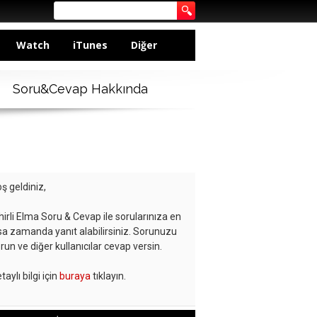
Watch
iTunes
Diğer
Soru&Cevap Hakkında
ş geldiniz,
hirli Elma Soru & Cevap ile sorularınıza en
sa zamanda yanıt alabilirsiniz. Sorunuzu
run ve diğer kullanıcılar cevap versin.
taylı bilgi için
buraya
tıklayın.