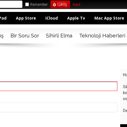
Remember
Kayıt
Pad
App Store
iCloud
Apple Tv
Mac App Store
ış
Bir Soru Sor
Sihirli Elma
Teknoloji Haberleri
Ho
Si
kı
so
De