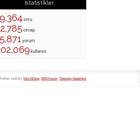
İstatistikler
19,364
soru
22,785
cevap
5,871
yorum
202,069
kullanıcı
hakları saklıdır
SihirliElma
SDN Forum
Teknoloji Haberleri