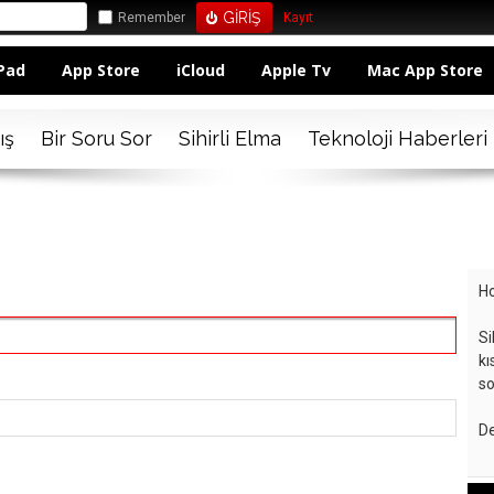
Remember
Kayıt
Pad
App Store
iCloud
Apple Tv
Mac App Store
ış
Bir Soru Sor
Sihirli Elma
Teknoloji Haberleri
Ho
Si
kı
so
De