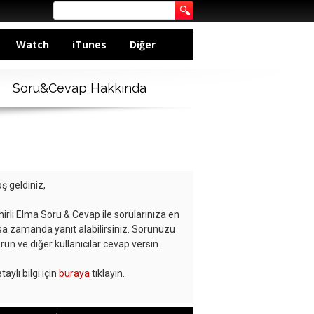
Watch
iTunes
Diğer
Soru&Cevap Hakkında
ş geldiniz,
hirli Elma Soru & Cevap ile sorularınıza en
sa zamanda yanıt alabilirsiniz. Sorunuzu
run ve diğer kullanıcılar cevap versin.
taylı bilgi için
buraya
tıklayın.