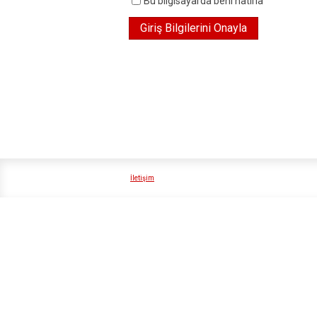
Bu bilgisayarda beni hatırla
İletişim