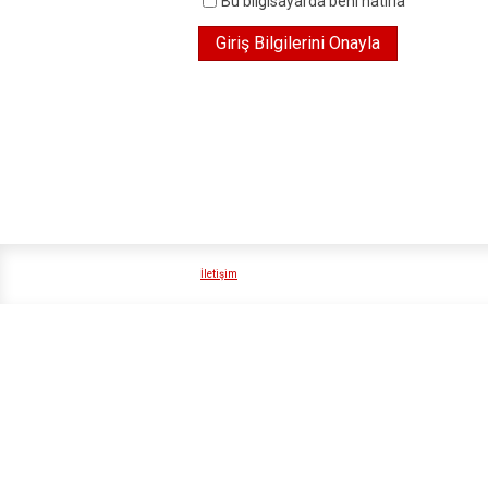
Bu bilgisayarda beni hatırla
İletişim