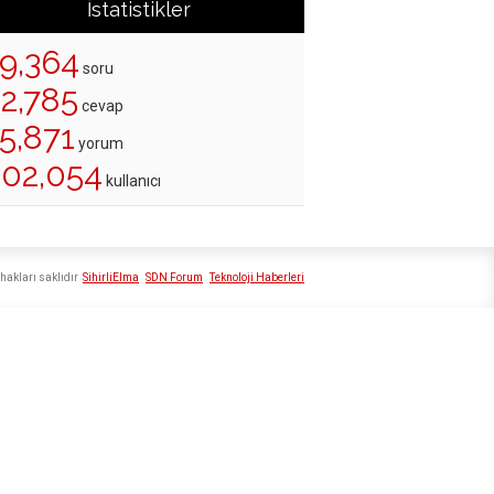
İstatistikler
19,364
soru
22,785
cevap
5,871
yorum
202,054
kullanıcı
hakları saklıdır
SihirliElma
SDN Forum
Teknoloji Haberleri