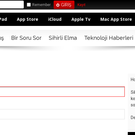
Remember
Kayıt
Pad
App Store
iCloud
Apple Tv
Mac App Store
ış
Bir Soru Sor
Sihirli Elma
Teknoloji Haberleri
Ho
Si
kı
so
De