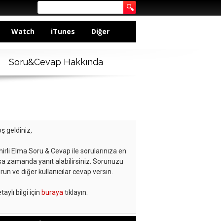
Watch
iTunes
Diğer
Soru&Cevap Hakkında
ş geldiniz,
hirli Elma Soru & Cevap ile sorularınıza en
sa zamanda yanıt alabilirsiniz. Sorunuzu
run ve diğer kullanıcılar cevap versin.
taylı bilgi için
buraya
tıklayın.