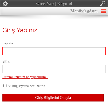
Giriş Yap | Kayıt ol
Menüyü göster
Giriş Yapınız
E-posta:
Şifre:
Şifremi unuttum ne yapabilirim ?
Bu bilgisayarda beni hatırla