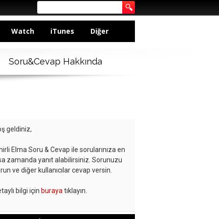
Watch
iTunes
Diğer
Soru&Cevap Hakkında
ş geldiniz,
hirli Elma Soru & Cevap ile sorularınıza en
sa zamanda yanıt alabilirsiniz. Sorunuzu
run ve diğer kullanıcılar cevap versin.
taylı bilgi için
buraya
tıklayın.