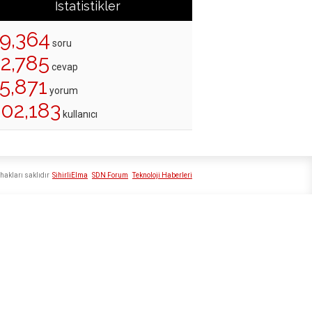
İstatistikler
19,364
soru
22,785
cevap
5,871
yorum
202,183
kullanıcı
hakları saklıdır
SihirliElma
SDN Forum
Teknoloji Haberleri