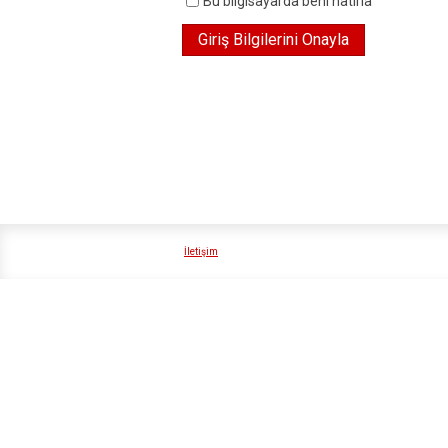
Bu bilgisayarda beni hatırla
İletişim