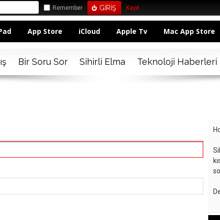
Remember
Kayıt
Pad
App Store
iCloud
Apple Tv
Mac App Store
ış
Bir Soru Sor
Sihirli Elma
Teknoloji Haberleri
Ho
Si
kı
so
De