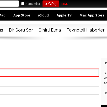
Remember
Kayıt
Pad
App Store
iCloud
Apple Tv
Mac App Store
ış
Bir Soru Sor
Sihirli Elma
Teknoloji Haberleri
Ho
Si
kı
so
De