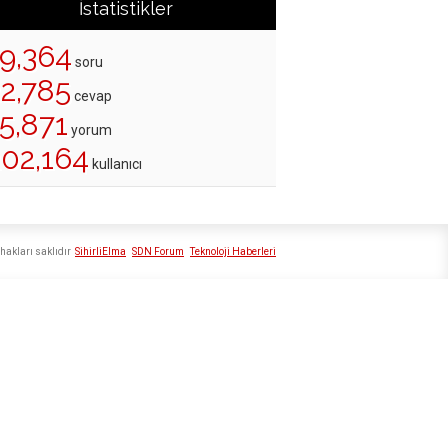
İstatistikler
19,364
soru
22,785
cevap
5,871
yorum
202,164
kullanıcı
hakları saklıdır
SihirliElma
SDN Forum
Teknoloji Haberleri