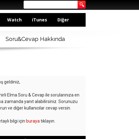
Watch
iTunes
Diğer
Soru&Cevap Hakkında
ş geldiniz,
hirli Elma Soru & Cevap ile sorularınıza en
sa zamanda yanıt alabilirsiniz. Sorunuzu
run ve diğer kullanıcılar cevap versin.
taylı bilgi için
buraya
tıklayın.