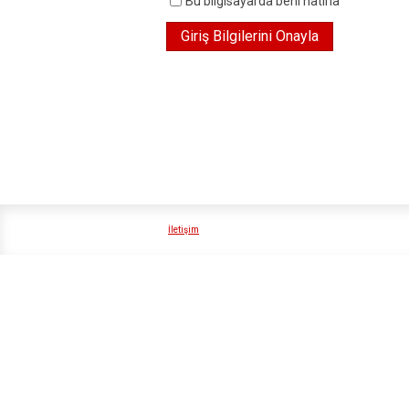
Bu bilgisayarda beni hatırla
İletişim