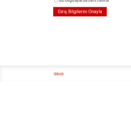
Bu bilgisayarda beni hatırla
İletişim