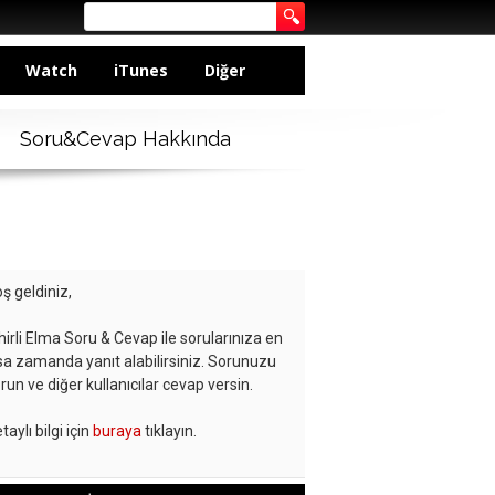
Watch
iTunes
Diğer
Soru&Cevap Hakkında
ş geldiniz,
hirli Elma Soru & Cevap ile sorularınıza en
sa zamanda yanıt alabilirsiniz. Sorunuzu
run ve diğer kullanıcılar cevap versin.
taylı bilgi için
buraya
tıklayın.