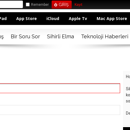
Remember
Kayıt
Pad
App Store
iCloud
Apple Tv
Mac App Store
ış
Bir Soru Sor
Sihirli Elma
Teknoloji Haberleri
Ho
Si
kı
so
De