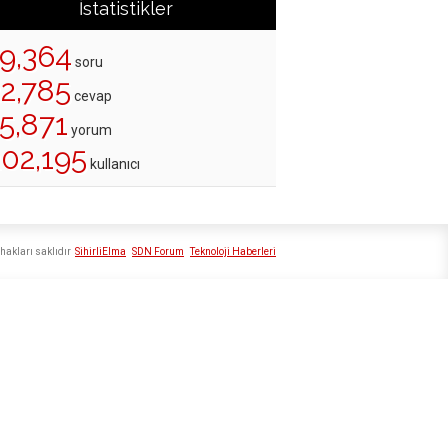
İstatistikler
19,364
soru
22,785
cevap
5,871
yorum
202,195
kullanıcı
hakları saklıdır
SihirliElma
SDN Forum
Teknoloji Haberleri