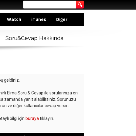
Watch
iTunes
Diğer
Soru&Cevap Hakkında
ş geldiniz,
hirli Elma Soru & Cevap ile sorularınıza en
sa zamanda yanıt alabilirsiniz. Sorunuzu
run ve diğer kullanıcılar cevap versin.
taylı bilgi için
buraya
tıklayın.