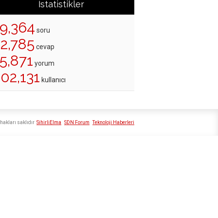
İstatistikler
19,364
soru
22,785
cevap
5,871
yorum
02,131
kullanıcı
hakları saklıdır
SihirliElma
SDN Forum
Teknoloji Haberleri