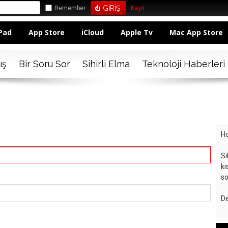
Remember
Kayıt
Pad
App Store
iCloud
Apple Tv
Mac App Store
ış
Bir Soru Sor
Sihirli Elma
Teknoloji Haberleri
Ho
Si
kı
so
De