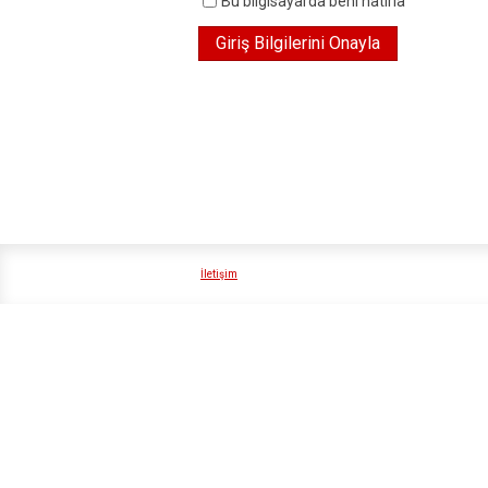
Bu bilgisayarda beni hatırla
İletişim