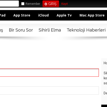
Remember
Kayıt
Pad
App Store
iCloud
Apple Tv
Mac App Store
ış
Bir Soru Sor
Sihirli Elma
Teknoloji Haberleri
Ho
Si
kı
so
De