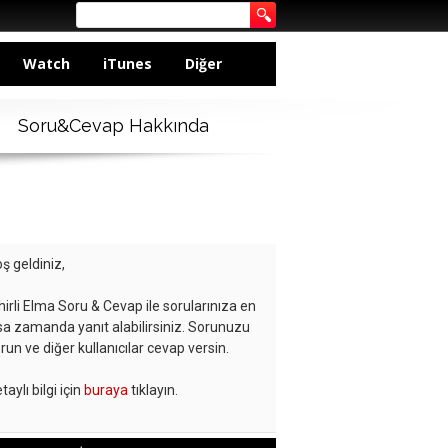
Watch
iTunes
Diğer
Soru&Cevap Hakkında
ş geldiniz,
hirli Elma Soru & Cevap ile sorularınıza en
sa zamanda yanıt alabilirsiniz. Sorunuzu
run ve diğer kullanıcılar cevap versin.
taylı bilgi için
buraya
tıklayın.