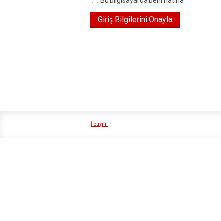
Bu bilgisayarda beni hatırla
İletişim