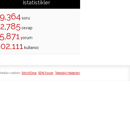
İstatistikler
19,364
soru
22,785
cevap
5,871
yorum
02,111
kullanıcı
hakları saklıdır
SihirliElma
SDN Forum
Teknoloji Haberleri