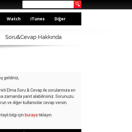
Watch
iTunes
Diğer
Soru&Cevap Hakkında
ş geldiniz,
hirli Elma Soru & Cevap ile sorularınıza en
sa zamanda yanıt alabilirsiniz. Sorunuzu
run ve diğer kullanıcılar cevap versin.
taylı bilgi için
buraya
tıklayın.