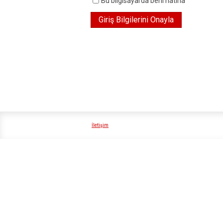
Bu bilgisayarda beni hatırla
İletişim