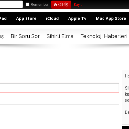
Remember
Kayıt
Pad
App Store
iCloud
Apple Tv
Mac App Store
ış
Bir Soru Sor
Sihirli Elma
Teknoloji Haberleri
Ho
Si
kı
so
De