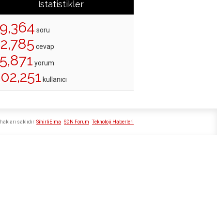
İstatistikler
19,364
soru
22,785
cevap
5,871
yorum
202,251
kullanıcı
hakları saklıdır
SihirliElma
SDN Forum
Teknoloji Haberleri