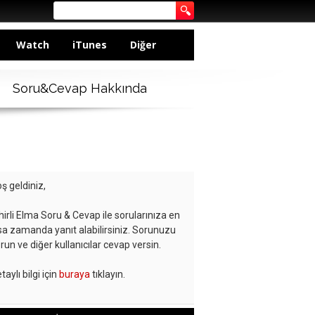
Watch
iTunes
Diğer
Soru&Cevap Hakkında
ş geldiniz,
hirli Elma Soru & Cevap ile sorularınıza en
sa zamanda yanıt alabilirsiniz. Sorunuzu
run ve diğer kullanıcılar cevap versin.
taylı bilgi için
buraya
tıklayın.