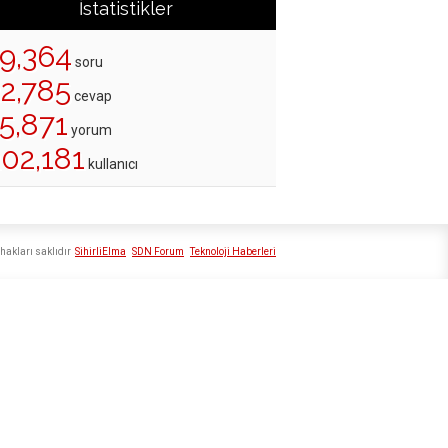
İstatistikler
19,364
soru
22,785
cevap
5,871
yorum
202,181
kullanıcı
hakları saklıdır
SihirliElma
SDN Forum
Teknoloji Haberleri