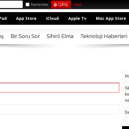
Remember
Kayıt
Pad
App Store
iCloud
Apple Tv
Mac App Store
ış
Bir Soru Sor
Sihirli Elma
Teknoloji Haberleri
Ho
Si
kı
so
De