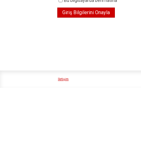
Bu bilgisayarda beni hatırla
İletişim