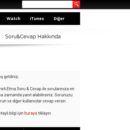
Watch
iTunes
Diğer
Soru&Cevap Hakkında
ş geldiniz,
hirli Elma Soru & Cevap ile sorularınıza en
sa zamanda yanıt alabilirsiniz. Sorunuzu
run ve diğer kullanıcılar cevap versin.
taylı bilgi için
buraya
tıklayın.