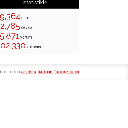
İstatistikler
19,364
soru
22,785
cevap
5,871
yorum
202,330
kullanıcı
hakları saklıdır
SihirliElma
SDN Forum
Teknoloji Haberleri