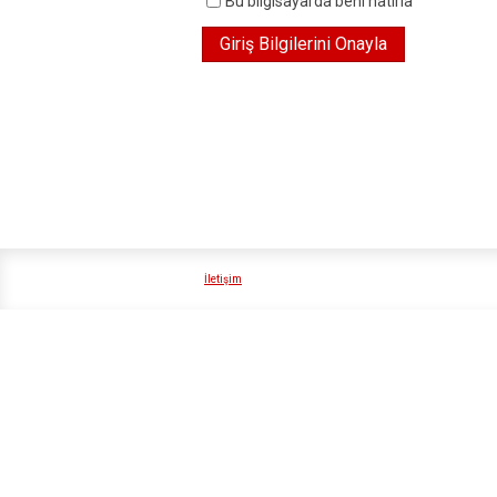
Bu bilgisayarda beni hatırla
İletişim