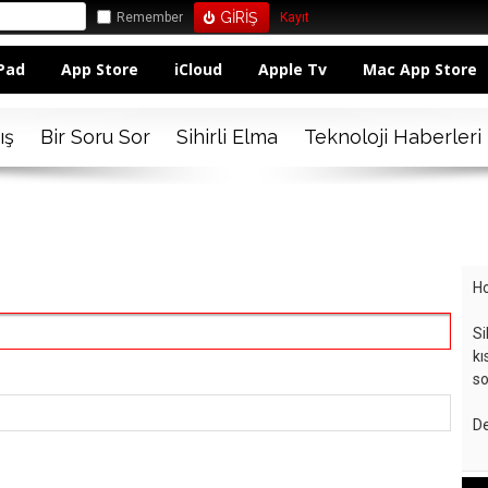
Remember
Kayıt
Pad
App Store
iCloud
Apple Tv
Mac App Store
ış
Bir Soru Sor
Sihirli Elma
Teknoloji Haberleri
Ho
Si
kı
so
De