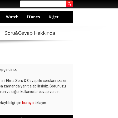
Watch
iTunes
Diğer
Soru&Cevap Hakkında
ş geldiniz,
hirli Elma Soru & Cevap ile sorularınıza en
sa zamanda yanıt alabilirsiniz. Sorunuzu
run ve diğer kullanıcılar cevap versin.
taylı bilgi için
buraya
tıklayın.