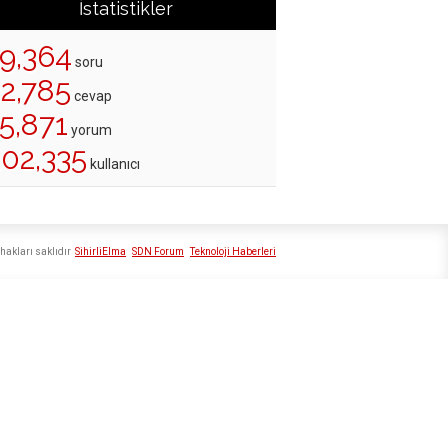
İstatistikler
19,364
soru
22,785
cevap
5,871
yorum
202,335
kullanıcı
hakları saklıdır
SihirliElma
SDN Forum
Teknoloji Haberleri