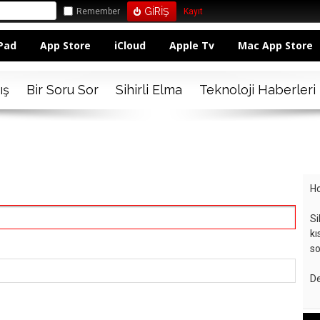
Remember
Kayıt
Pad
App Store
iCloud
Apple Tv
Mac App Store
ış
Bir Soru Sor
Sihirli Elma
Teknoloji Haberleri
Ho
Si
kı
so
De