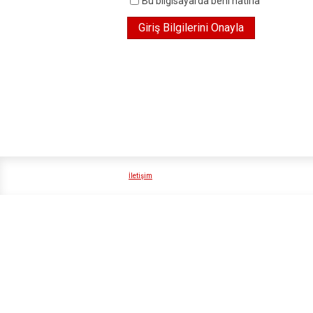
Bu bilgisayarda beni hatırla
İletişim