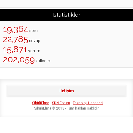
İstatistikler
19,364
soru
22,785
cevap
15,871
yorum
202,059
kullanıcı
İletişim
SihirliElma
SDN Forum
Teknoloji Haberleri
SihirliElma © 2018 - Tüm hakları saklıdır