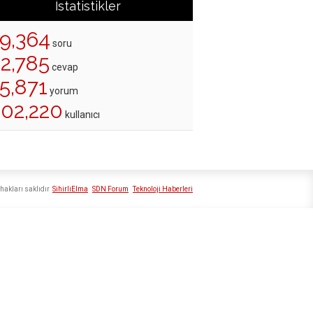
İstatistikler
19,364
soru
22,785
cevap
5,871
yorum
202,220
kullanıcı
hakları saklıdır
SihirliElma
SDN Forum
Teknoloji Haberleri