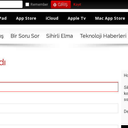
Remember
Kayıt
Pad
App Store
iCloud
Apple Tv
Mac App Store
ış
Bir Soru Sor
Sihirli Elma
Teknoloji Haberleri
dı
Ho
Si
kı
so
De