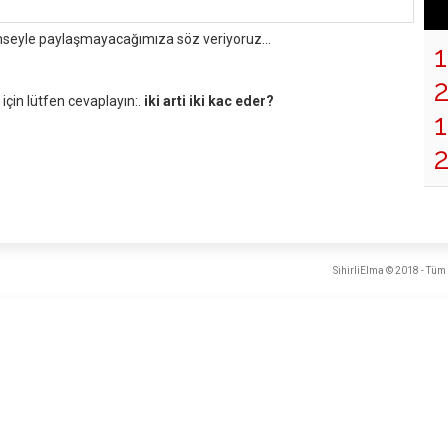
mseyle paylaşmayacağımıza söz veriyoruz...
çin lütfen cevaplayın:.
iki arti iki kac eder?
1
SihirliElma © 2018 - Tüm 