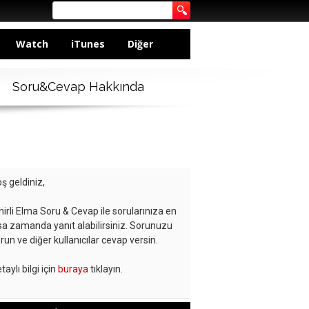
Watch
iTunes
Diğer
Soru&Cevap Hakkında
ş geldiniz,
hirli Elma Soru & Cevap ile sorularınıza en
sa zamanda yanıt alabilirsiniz. Sorunuzu
run ve diğer kullanıcılar cevap versin.
taylı bilgi için
buraya
tıklayın.