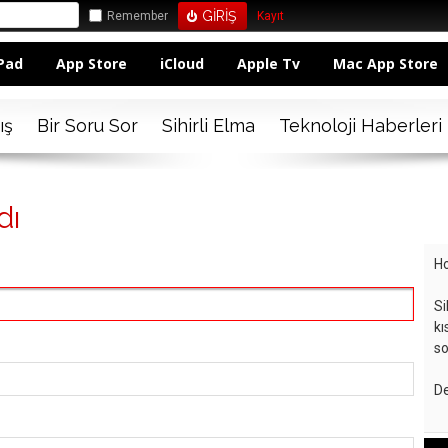
Remember
Kayıt
Pad
App Store
iCloud
Apple Tv
Mac App Store
ış
Bir Soru Sor
Sihirli Elma
Teknoloji Haberleri
dı
Ho
Si
kı
so
De