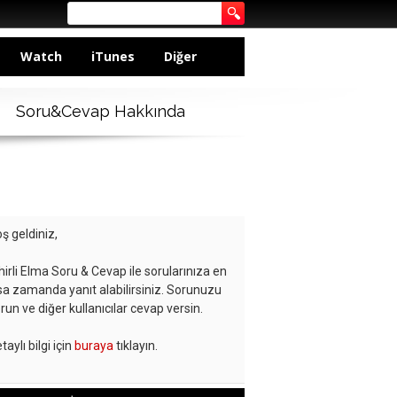
Watch
iTunes
Diğer
Soru&Cevap Hakkında
ş geldiniz,
hirli Elma Soru & Cevap ile sorularınıza en
sa zamanda yanıt alabilirsiniz. Sorunuzu
run ve diğer kullanıcılar cevap versin.
taylı bilgi için
buraya
tıklayın.