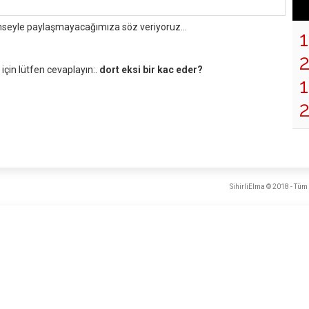
mseyle paylaşmayacağımıza söz veriyoruz...
çin lütfen cevaplayın:.
dort eksi bir kac eder?
1
SihirliElma © 2018 - Tüm 