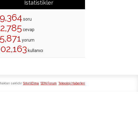
İstatistikler
19,364
soru
22,785
cevap
5,871
yorum
202,163
kullanıcı
hakları saklıdır
SihirliElma
SDN Forum
Teknoloji Haberleri