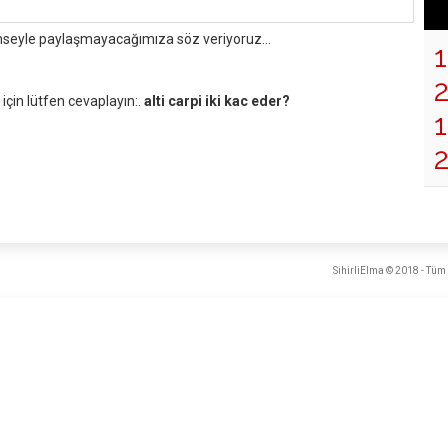
mseyle paylaşmayacağımıza söz veriyoruz...
çin lütfen cevaplayın:.
alti carpi iki kac eder?
1
SihirliElma © 2018 - Tüm 