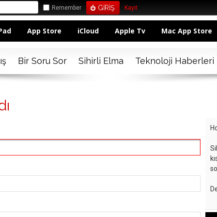
Remember
Kayıt
Pad
App Store
iCloud
Apple Tv
Mac App Store
ış
Bir Soru Sor
Sihirli Elma
Teknoloji Haberleri
dı
Ho
Si
kı
so
De