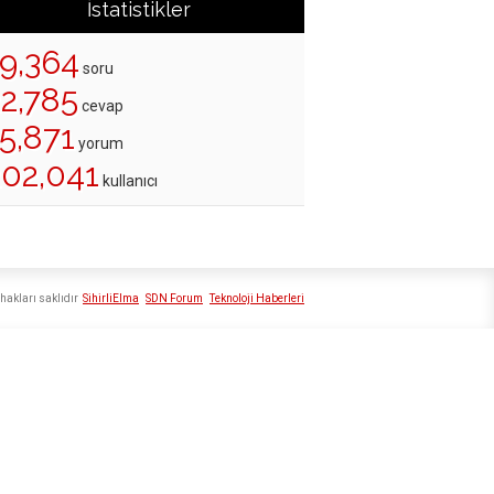
İstatistikler
19,364
soru
22,785
cevap
5,871
yorum
202,041
kullanıcı
hakları saklıdır
SihirliElma
SDN Forum
Teknoloji Haberleri