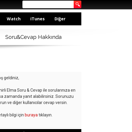
Watch
iTunes
Diğer
Soru&Cevap Hakkında
ş geldiniz,
hirli Elma Soru & Cevap ile sorularınıza en
sa zamanda yanıt alabilirsiniz. Sorunuzu
run ve diğer kullanıcılar cevap versin.
taylı bilgi için
buraya
tıklayın.