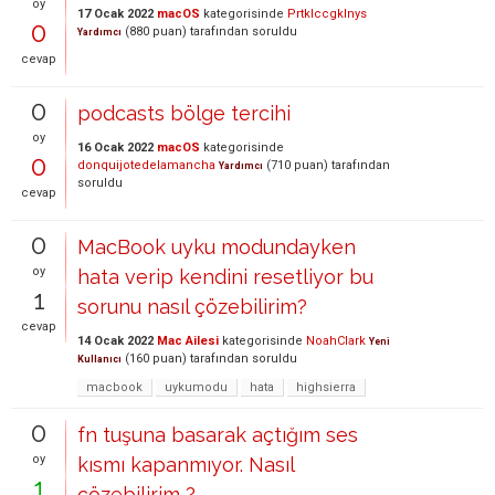
oy
17 Ocak 2022
macOS
kategorisinde
Prtklccgklnys
0
(
880
puan)
tarafından
soruldu
Yardımcı
cevap
0
podcasts bölge tercihi
oy
16 Ocak 2022
macOS
kategorisinde
0
donquijotedelamancha
(
710
puan)
tarafından
Yardımcı
soruldu
cevap
0
MacBook uyku modundayken
oy
hata verip kendini resetliyor bu
1
sorunu nasıl çözebilirim?
cevap
14 Ocak 2022
Mac Ailesi
kategorisinde
NoahClark
Yeni
(
160
puan)
tarafından
soruldu
Kullanıcı
macbook
uykumodu
hata
highsierra
0
fn tuşuna basarak açtığım ses
oy
kısmı kapanmıyor. Nasıl
1
çözebilirim ?