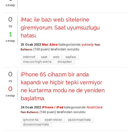
cevap
0
iMac ile bazı web sitelerine
oy
giremiyorum. Saat uyumsuzluğu
1
hatası.
cevap
25 Ocak 2022
Mac Ailesi
kategorisinde
yukselp
Yeni
(
150
puan)
tarafından
soruldu
Kullanıcı
internet
saat
web
sayfası
macos-high-sierra
elcapitan
0
iPhone 6S cihazım bir anda
oy
kapandı ve hiçbir tepki vermiyor
0
ne kurtarma modu ne de yeniden
cevap
başlatma.
24 Ocak 2022
iPhone / iPad
kategorisinde
NoahClark
(
160
puan)
tarafından
soruldu
Yeni Kullanıcı
iphone-6s
siyah-ekran
yazılımsal-hata
donanımsal-hata