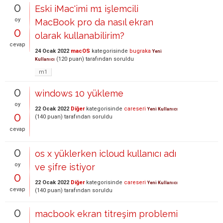
0
Eski iMac'imi m1 işlemcili
oy
MacBook pro da nasıl ekran
0
olarak kullanabilirim?
cevap
24 Ocak 2022
macOS
kategorisinde
bugraka
Yeni
(
120
puan)
tarafından
soruldu
Kullanıcı
m1
0
windows 10 yükleme
oy
22 Ocak 2022
Diğer
kategorisinde
careseri
Yeni Kullanıcı
0
(
140
puan)
tarafından
soruldu
cevap
0
os x yüklerken icloud kullanıcı adı
oy
ve şifre istiyor
0
22 Ocak 2022
Diğer
kategorisinde
careseri
Yeni Kullanıcı
cevap
(
140
puan)
tarafından
soruldu
0
macbook ekran titreşim problemi