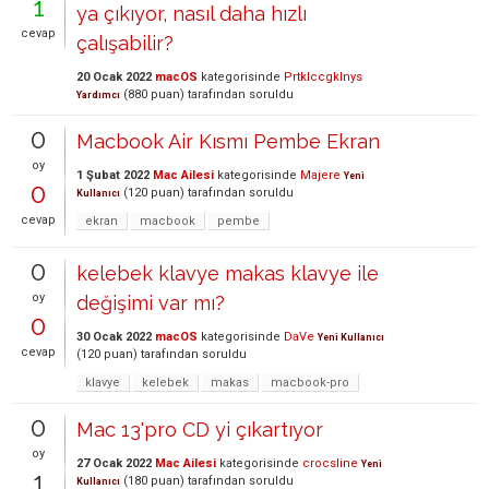
1
ya çıkıyor, nasıl daha hızlı
cevap
çalışabilir?
20 Ocak 2022
macOS
kategorisinde
Prtklccgklnys
(
880
puan)
tarafından
soruldu
Yardımcı
0
Macbook Air Kısmı Pembe Ekran
oy
1 Şubat 2022
Mac Ailesi
kategorisinde
Majere
Yeni
0
(
120
puan)
tarafından
soruldu
Kullanıcı
cevap
ekran
macbook
pembe
0
kelebek klavye makas klavye ile
oy
değişimi var mı?
0
30 Ocak 2022
macOS
kategorisinde
DaVe
Yeni Kullanıcı
cevap
(
120
puan)
tarafından
soruldu
klavye
kelebek
makas
macbook-pro
0
Mac 13'pro CD yi çıkartıyor
oy
27 Ocak 2022
Mac Ailesi
kategorisinde
crocsline
Yeni
1
(
180
puan)
tarafından
soruldu
Kullanıcı