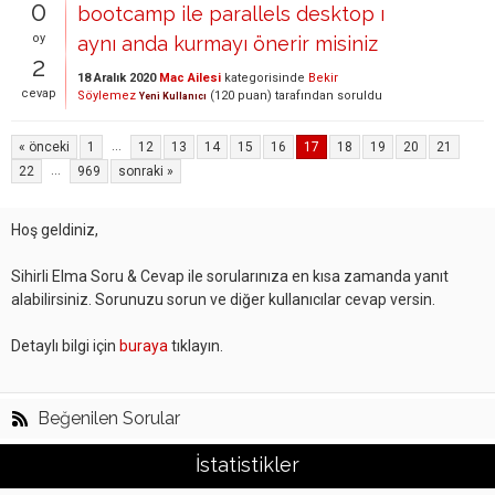
0
bootcamp ile parallels desktop ı
oy
aynı anda kurmayı önerir misiniz
2
18 Aralık 2020
Mac Ailesi
kategorisinde
Bekir
cevap
Söylemez
(
120
puan)
tarafından
soruldu
Yeni Kullanıcı
...
« önceki
1
12
13
14
15
16
17
18
19
20
21
...
22
969
sonraki »
Hoş geldiniz,
Sihirli Elma Soru & Cevap ile sorularınıza en kısa zamanda yanıt
alabilirsiniz. Sorunuzu sorun ve diğer kullanıcılar cevap versin.
Detaylı bilgi için
buraya
tıklayın.
Beğenilen Sorular
İstatistikler