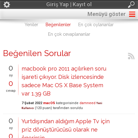
Giriş Yap | Kayıt ol
Menüyü göster
Yeniler
Beğenilenler
En çok oylananlar
En çok cevaplananlar
Beğenilen Sorular
0
macbook pro 2011 açılırken soru
oy
işareti çıkıyor. Disk izlencesinde
0
sadece Mac OS X Base System
cevap
var 1.39 GB
7 Şubat 2022
macOS
kategorisinde
damneed
Yeni
(
120
puan)
tarafından
soruldu
Kullanıcı
0
Yurtdışından aldığım Apple Tv için
oy
priz dönüştürücüsü olarak ne
0
önerirsin.