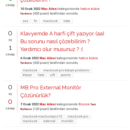
cevap
10 Ocak 2022
Mac Ailesi
kategorisinde
hatice kübra
(
420
puan)
tarafından
soruldu
Yardımcı
ses
fn
macbook
hata
0
Klavyemde A harfi çift yazıyor (aa)
oy
Bu sorunu nasıl çözebilirim ?
1
Yardımcı olur musunuz ? :(
cevap
6 Ocak 2022
Mac Ailesi
kategorisinde
hatice kübra
(
420
puan)
tarafından
soruldu
Yardımcı
macbook
macbook-pro-klavye-problemi
klavye
hata
çift
yazma
0
MB Pro External Monitör
oy
Çözünürlük?
0
7 Ocak 2022
Mac Ailesi
kategorisinde
Bronze
Yeni
cevap
(
120
puan)
tarafından
soruldu
Kullanıcı
macbook-macbookpro13
macbook-pro
macbook
external
monitör