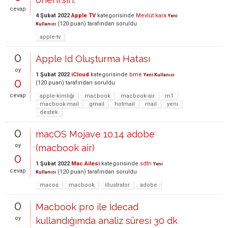
cevap
4 Şubat 2022
Apple TV
kategorisinde
Mevlüt kara
Yeni
(
120
puan)
tarafından
soruldu
Kullanıcı
apple-tv
0
Apple Id Oluşturma Hatası
oy
1 Şubat 2022
iCloud
kategorisinde
bme
Yeni Kullanıcı
0
(
120
puan)
tarafından
soruldu
cevap
apple-kimliği
macbook
macbook-air
m1
macbook-mail
gmail
hotmail
mail
yeni
destek
0
macOS Mojave 10.14 adobe
oy
(macbook air)
0
1 Şubat 2022
Mac Ailesi
kategorisinde
sdtn
Yeni
cevap
(
120
puan)
tarafından
soruldu
Kullanıcı
macos
macbook
illustrator
adobe
0
Macbook pro ile İdecad
oy
kullandığımda analiz süresi 30 dk